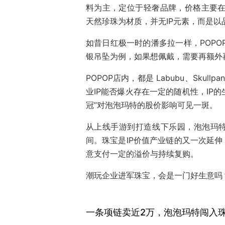
料为主，定位于轻奢品牌，价格主要在3
天然珍珠为材质，并无IP元素，而是以品
如昔日红极一时的潘多拉一样，POPO
银吊坠为例，如果想佩戴，需要再额外再
POPOP店内，都是 Labubu、Skull
业IP能否爆火存在一定的随机性，IP的生命
冠”对泡泡玛特的股价影响可见一斑。
从上线手游到打造线下乐园，泡泡玛特
间。珠宝是IP价值产业链的又一次延伸
意支付一定的溢价与持续复购。
潮玩企业进军珠宝，会是一门好生意吗
一条项链卖近2万，泡泡玛特闯入