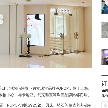
订
。近日，泡泡玛特旗下独立珠宝品牌POPOP，位于上海、
涵盖
购物中心，与卡地亚、梵克雅宝等珠宝品牌比邻而居。
最
，POPOP却以S925银、贝珠、锆石等便宜的基础材