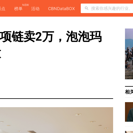
NEW
看点
榜单
活动
CBNDataBOX
条项链卖2万，泡泡玛
意
相