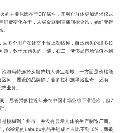
经爆火的主要原因在于DIY属性，其用户群体更加追求仪式
宝消费变化在于，从买金豆到直播间抢金饰，她们变得
饰。
等，且多个用户在社交平台上发帖称，自己购买的潘多拉
问题，数千元购买的手链，在二手奢侈品市场估值不到
战。泡泡玛特选择从银饰切入珠宝领域，一方面是价格能
格区间，覆盖的品牌除了潘多拉和施华洛世奇，还有 L
级配饰业务。
间，尽管潘多拉近年来在中国市场业绩下滑遇冷，但7
景”。
里只是模糊到广州市，并没有显示具体的生产制造厂商。
，699元的Labubu水晶手链成本占比不到10%，而银