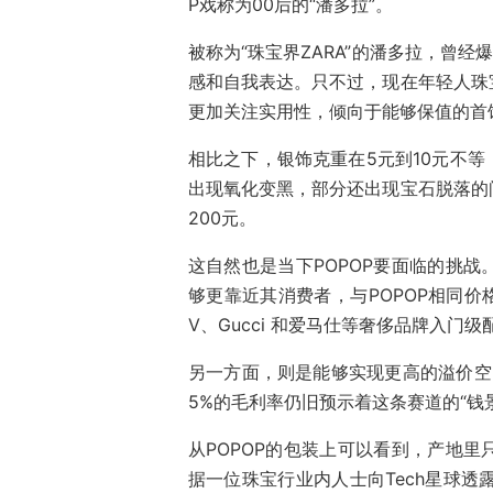
P戏称为00后的“潘多拉”。
被称为“珠宝界ZARA”的潘多拉，曾
感和自我表达。只不过，现在年轻人珠
更加关注实用性，倾向于能够保值的首
相比之下，银饰克重在5元到10元不
出现氧化变黑，部分还出现宝石脱落的
200元。
这自然也是当下POPOP要面临的挑
够更靠近其消费者，与POPOP相同价
V、Gucci 和爱马仕等奢侈品牌入门
另一方面，则是能够实现更高的溢价空
5%的毛利率仍旧预示着这条赛道的“钱
从POPOP的包装上可以看到，产地
据一位珠宝行业内人士向Tech星球透露