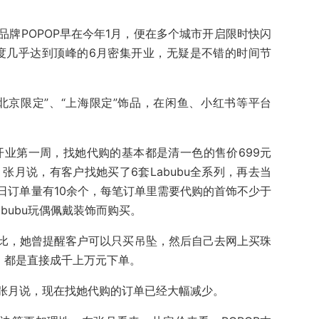
牌POPOP早在今年1月，便在多个城市开启限时快闪
热度几乎达到顶峰的6月密集开业，无疑是不错的时间节
北京限定”、“上海限定”饰品，在闲鱼、小红书等平台
开业第一周，找她代购的基本都是清一色的售价699元
”，张月说，有客户找她买了6套Labubu全系列，再去当
日订单量有10余个，每笔订单里需要代购的首饰不少于
bubu玩偶佩戴装饰而购买。
比，她曾提醒客户可以只买吊坠，然后自己去网上买珠
，都是直接成千上万元下单。
张月说，现在找她代购的订单已经大幅减少。