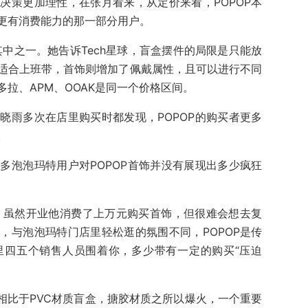
决策更加理性，在张月看来，从定价来看，POPOP本
更有消费能力的那一部分用户。
其中之一。她告诉Tech星球，盲盒摆件的局限是只能放
适合上班带，首饰则增加了佩戴属性，且可以进行不同
拉、APM、OOAK是同一个价格区间。
晓雨多次在店里购买时都发现，POPOP的购买者更多
。
多泡泡玛特用户对POPOP首饰并没有展现出多少疯狂
球，虽然开业他消费了上万元购买首饰，但很难会想去复
，与泡泡玛特门店里轻松逛的氛围不同，POPOP是传
里四五个销售人员围着你，多少带有一定的购买“压迫
相比于PVC材质盲盒，搪胶材质之所以爆火，一个重要