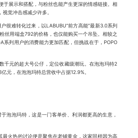
便于展示和搭配，与粉丝也能产生更深的情感链接。相
，视觉冲击感减少许多。
户很难转化过来，以LABUBU“前方高能”最新3.0系列
粉丝用端盒792的价格，也仅能购买一个吊坠。相较之
A系列用户的消费能力更加匹配，但挑战在于，POPO
辄数千元的超大号公仔，定位收藏级潮玩。在泡泡玛特2
.8亿元，在泡泡玛特总营收中占据12.9%。
对于泡泡玛特，这是一门客单价、利润都更高的生意，
对其最火热的讨论便是聚焦在老铺黄金，这家同样因为高