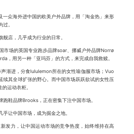
以及一众海外进中国的欧美户外品牌，用「淘金热」来形
为过。
旗舰店，几乎成为行业的日常。
市场的英国专业跑步品牌soar、挪威户外品牌Norrø
orda，用另一种「亚玛芬」的方式，来完成自我救赎。
渐进，分食lululemon所在的女性瑜伽服市场；Vuo
依然延续其全球扩张的野心。而中国市场跃跃欲试的女性压
女性的运动衣柜。
跑鞋品牌Brooks，正在密集下注中国市场。
几乎让中国市场，成为掘金之地。
重新发力，让中国运动市场的竞争热度，始终维持在高