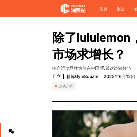
首页
报告
除了lulule
市场求增长？
中产运动品牌为何在中国“风景这边独好”？
启立
精炼GymSquare
2025年6月12日
运动户外