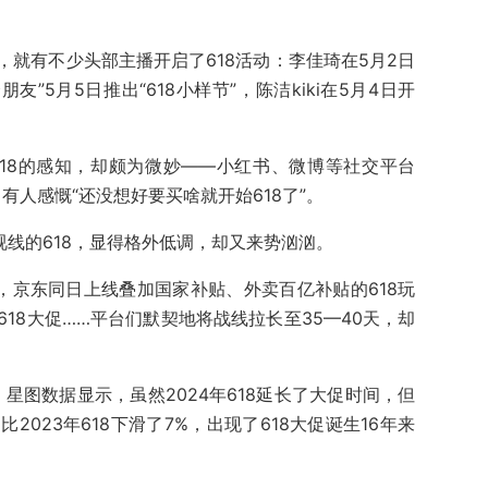
就有不少头部主播开启了618活动：李佳琦在5月2日
友”5月5日推出“618小样节”，陈洁kiki在5月4日开
18的感知，却颇为微妙——小红书、微博等社交平台
，有人感慨“还没想好要买啥就开始618了”。
视线的618，显得格外低调，却又来势汹汹。
，京东同日上线叠加国家补贴、外卖百亿补贴的618玩
18大促……平台们默契地将战线拉长至35—40天，却
。星图数据显示，虽然2024年618延长了大促时间，但
比2023年618下滑了7%，出现了618大促诞生16年来