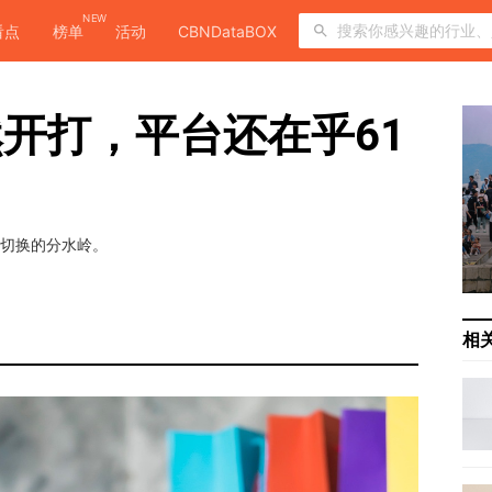
NEW
看点
榜单
活动
CBNDataBOX
开打，平台还在乎61
辑切换的分水岭。
相