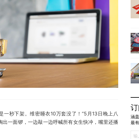
订
一秒下架。维密睡衣10万套没了！”5月13日晚上八
涵盖
下掏出一面锣，一边敲一边呼喊所有女生快冲，嘴里还播
最