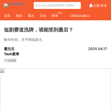
注册/
登录
New
首页
报告
看点
活动
榜单
CBNDataBox
短剧赛道洗牌，谁能笑到最后？
数年时间，天平两端易主。
翟元元
2025.04.17
Tech星球
#
短视频