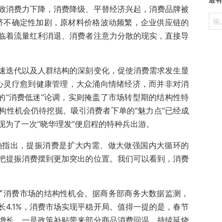
致消费力下降，消费降级、平替经济兴起，消费品牌被
经济不确定性加剧，原材料价格波动频繁，企业供应链的
临着流量红利消退、消费者注意力分散的现实，直接导
速迭代以及人群结构的深刻变化，促使消费需求发生显
，从心灵疗愈到健康管理，大众涌向情绪经济，而并非对消
的“消费低迷”论调，实则掩盖了市场转型期的结构性特
构性机会仍待挖掘。吸引消费者下单的“魅力点”已经成
现为了一次“晓华理发”便启程的特种兵出游。
明确指出，提振消费是扩大内需、做大做强国内大循环的
把提振消费摆到更加突出的位置。我们可以看到，消费
。
明了消费市场的结构性机会。据商务部商务大数据监测，
4.1%，消费市场实现平稳开局。值得一提的是，春节
增长。一是政策补贴带来部分商品消费回温，持续延烧