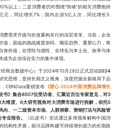
0%以上；二是消费者仍对围绕“情绪”的相关消费抱持
亿元，同比增长7%；国内出游5亿人次，同比增长5.
消费需求升级与价值重构并行的深层变革。当前，企业
价值，面临的挑战难度加码。顺应趋势、重塑心力，将
自身价值，在理性与感性、全球化与本土化、效率与体
将成为企业综合实力的集中体现。
财经商业数据中心）于2024年10月28日正式启动
2024
研究思维，坚持长期主义视角，深度挖掘全新格局下品
，CBNData重磅发布
《塑心·2024中国消费品牌增长
皮书》集合8507位受访者、汇聚近百位专家意见，对3
8大维度、6大研究视角对大消费市场进行拆解，依托5
策风向、一二级资本市场、人群洞察、营销打法与风险管
的专业报告。
《白皮书》尝试通过多维视角解构中国消
的结构性矛盾，探讨品牌构建可持续增长能力的长期路