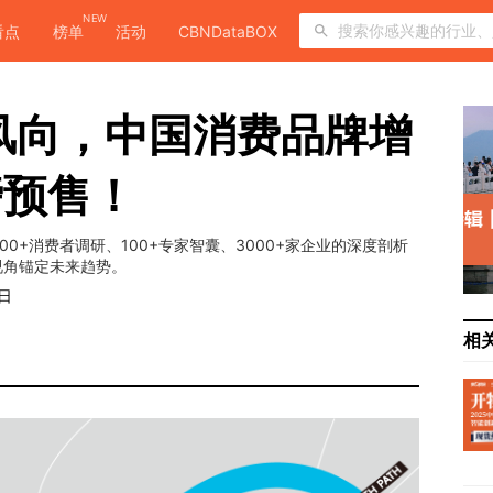
NEW
看点
榜单
活动
CBNDataBOX
费风向，中国消费品牌增
磅预售！
00+消费者调研、100+专家智囊、3000+家企业的深度剖析
视角锚定未来趋势。
8日
相