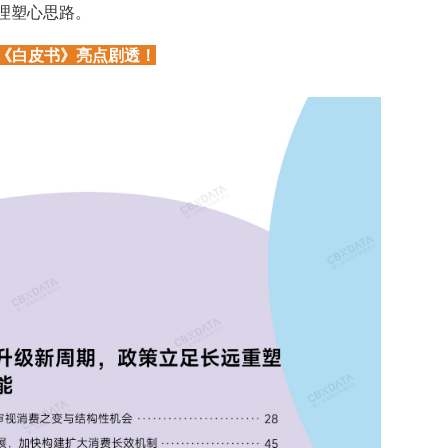
理塑心思路。
《白皮书》亮点剧透！