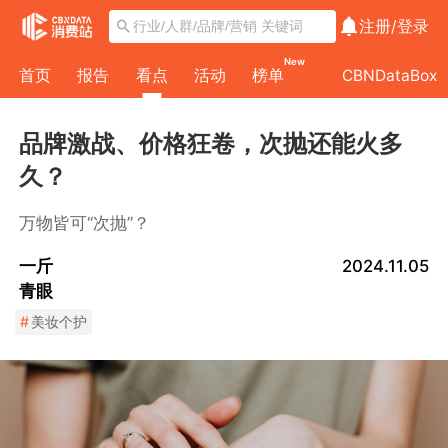
注册/
登录
New
首页
报告
看点
活动
榜单
CBNDataBox
品牌激战、价格狂卷，次抛还能火多
久？
万物皆可“次抛”？
一斤
2024.11.05
青眼
#
美妆个护