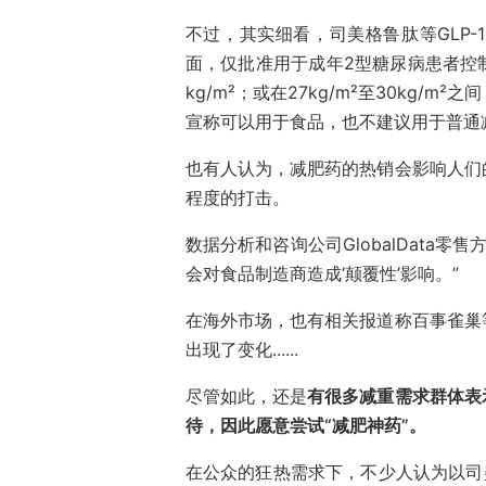
不过，其实细看，司美格鲁肽等GLP
面，仅批准用于成年2型糖尿病患者控制
kg/m²；或在27kg/m²至30kg
宣称可以用于食品，也不建议用于普通
也有人认为，减肥药的热销会影响人们
程度的打击。
数据分析和咨询公司GlobalData零售方面
会对食品制造商造成‘颠覆性’影响。”
在海外市场，也有相关报道称百事雀巢
出现了变化......
尽管如此，还是
有很多减重需求群体表
待，因此愿意尝试“减肥神药”。
在公众的狂热需求下，不少人认为以司美