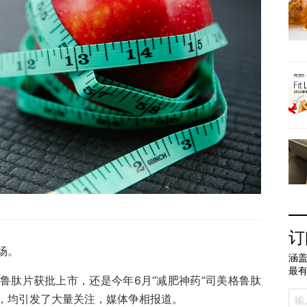
订
场。
涵盖
最
鲁肽片获批上市，还是今年6月“减肥神药”司美格鲁肽
，均引发了大量关注，媒体争相报道。