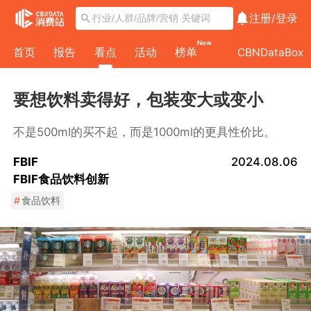
注册/
登录
New
首页
报告
看点
活动
榜单
CBNDataBox
要想饮料卖得好，包装变大或变小
不是500ml的买不起，而是1000ml的更具性价比。
FBIF
2024.08.06
FBIF食品饮料创新
#
食品饮料