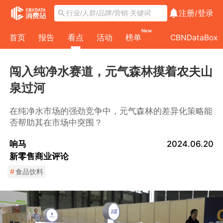
注册/
登录
New
首页
报告
看点
活动
榜单
CBNDataBox
闯入纯净水赛道，元气森林摸着农夫山
泉过河
在纯净水市场的强劲竞争中，元气森林的差异化策略能
否帮助其在市场中突围？
响马
2024.06.20
新零售商业评论
#
食品饮料