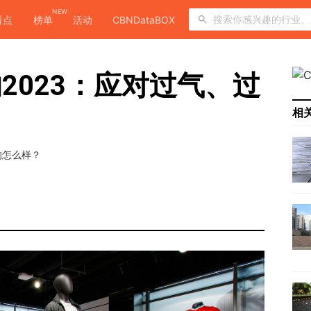
NEW
看点
榜单
活动
CBNDataBOX
2023：应对过气、过
相
的怎么样？