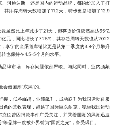
耐克、阿迪达斯，还是国内的运动品牌，都纷纷加入了打
其库存周转天数增加了11.2天，特步更是增加了12.9
。
天数虽然比上年减少了21天，但存货价值依然高达65亿
0亿元，同比增长了7.25%，其存货周转天数也从2022
末，李宁的全渠道库销比更是从第二季度的3.8个月攀升
转也保持在4.5-5个月的水平。
运动品牌市场，库存问题依然严峻。与此同时，业内频频
会借国潮“东风”的。
精准把握，低谷崛起，业绩飙升，成功跃升为我国运动鞋服
出色的营收表现，超越了国际巨头耐克，稳坐我国运动
星尔克也曾因捐款事件广受关注，并乘着国潮的风潮迅速
宁等品牌一度被外界誉为“国货之光”，备受瞩目。