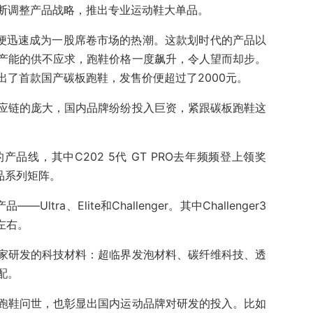
断调整产品战略，推出专业运动鞋大单品。
鞋便迅速成为一股席卷市场的热潮。这款划时代的产品以
产能的供不应求，跑鞋价格一度飙升，令人望而却步。
出了首款国产碳板跑鞋，发售价便超过了2000元。
应链的庞大，国内品牌纷纷投入巨资，紧跟碳板跑鞋这
产品线，其中C202 5代 GT PRO去年频频登上领奖
品系列矩阵。
tra、Elite和Challenger。其中Challenger3
左右。
家研发的科技材料：超临界发泡材料、碳纤维科技、透
配。
跑鞋问世，也彰显出国内运动品牌对研发的投入。比如