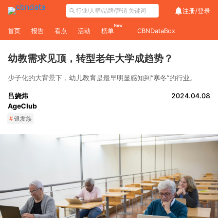
注册/
登录
New
首页
报告
看点
活动
榜单
CBNDataBox
幼教需求见顶，转型老年大学成趋势？
少子化的大背景下，幼儿教育是最早明显感知到“寒冬”的行业。
吕娆炜
2024.04.08
AgeClub
#
银发族