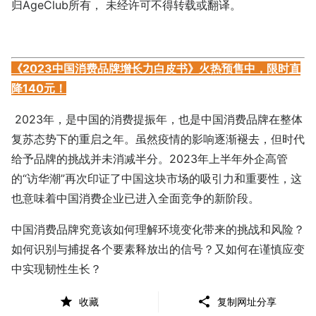
归AgeClub所有， 未经许可不得转载或翻译。
《2023中国消费品牌增长力白皮书》火热预售中，限时直
降140元！
2023年，是中国的消费提振年，也是中国消费品牌在整体
复苏态势下的重启之年。虽然疫情的影响逐渐褪去，但时代
给予品牌的挑战并未消减半分。2023年上半年外企高管
的“访华潮”再次印证了中国这块市场的吸引力和重要性，这
也意味着中国消费企业已进入全面竞争的新阶段。
中国消费品牌究竟该如何理解环境变化带来的挑战和风险？
如何识别与捕捉各个要素释放出的信号？又如何在谨慎应变
中实现韧性生长？
从“看长”“向真”再到“应变”，历时130+天，CBNData重磅输
收藏
复制网址分享