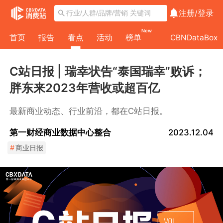
注册/
登录
New
首页
报告
看点
活动
榜单
CBNDataBox
C站日报 | 瑞幸状告“泰国瑞幸”败诉；
胖东来2023年营收或超百亿
最新商业动态、行业前沿，都在C站日报。
第一财经商业数据中心整合
2023.12.04
#
商业日报