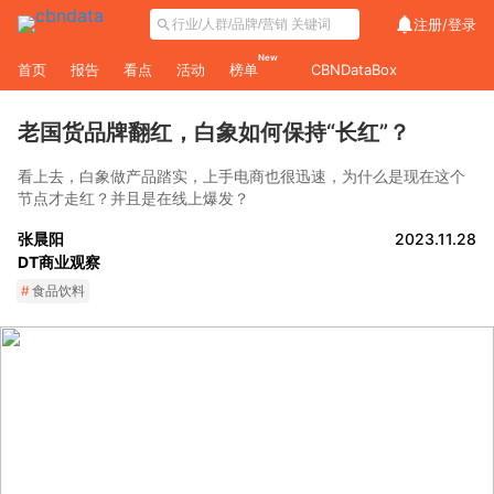
注册/
登录
New
首页
报告
看点
活动
榜单
CBNDataBox
老国货品牌翻红，白象如何保持“长红”？
看上去，白象做产品踏实，上手电商也很迅速，为什么是现在这个
节点才走红？并且是在线上爆发？
张晨阳
2023.11.28
DT商业观察
#
食品饮料