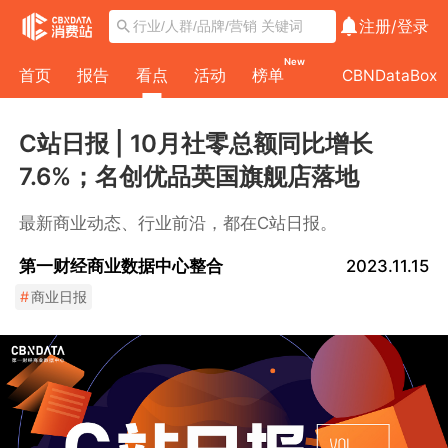
注册/
登录
New
首页
报告
看点
活动
榜单
CBNDataBox
C站日报 | 10月社零总额同比增长
7.6%；名创优品英国旗舰店落地
最新商业动态、行业前沿，都在C站日报。
第一财经商业数据中心整合
2023.11.15
#
商业日报