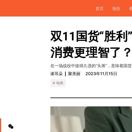
首页
报告
双11国货“胜
消费更理智了
在一场战役中拔得久违的“头筹”，意味着国
谢耳朵
聚美丽
2023年11月15日
电商