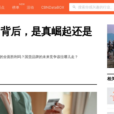
NEW
看点
榜单
活动
CBNDataBOX
利”背后，是真崛起还是
？
货的全面胜利吗？国货品牌的未来竞争该往哪儿走？
相