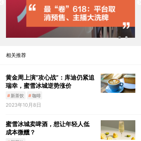
相关推荐
黄金周上演“攻心战”：库迪仍紧追
瑞幸，蜜雪冰城逆势涨价
#
新茶饮
#
咖啡
2023年10月8日
蜜雪冰城卖啤酒，想让年轻人低
成本微醺？