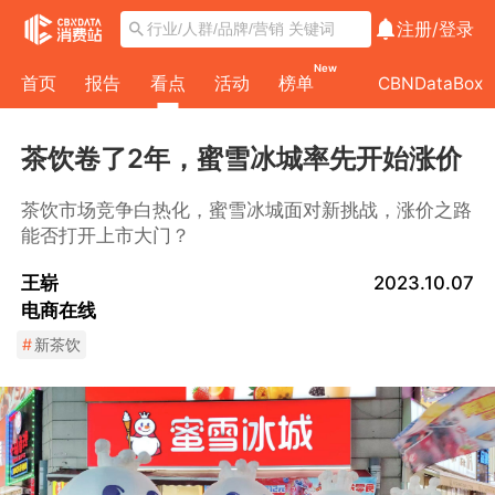
注册/
登录
New
首页
报告
看点
活动
榜单
CBNDataBox
茶饮卷了2年，蜜雪冰城率先开始涨价
茶饮市场竞争白热化，蜜雪冰城面对新挑战，涨价之路
能否打开上市大门？
王崭
2023.10.07
电商在线
#
新茶饮