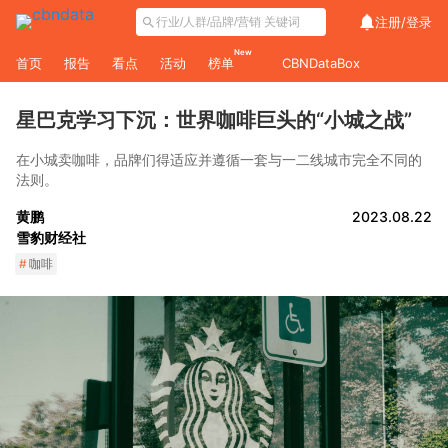
注册/
登录
New
首页
报告
看点
活动
榜单
CBNDataBox
星巴克学习下沉：世界咖啡巨头的“小城之战”
在小城卖咖啡，品牌们得适应并遵循一套与一二线城市完全不同的
法则。
黄鹏
2023.08.22
雪豹财经社
#
咖啡