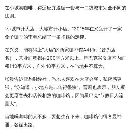
在小城卖咖啡，得适应并遵循一套与一二线城市完全不同的
法则。
“小城市开大店，大城市开小店。”2015年在兴义开了一家
兔子咖啡的李明总结了一条挣钱的定律。
在兴义，能称得上“大店”的两家咖啡馆A4和π（皆为店
名），营业面积都在200平方米以上。星巴克兴义店室内面
积140平方米，户外40平方米，在当地并不算大。
张晨告诉雪豹财经社，当地人喜欢在大店会客，私密感更
强，“你知道，小地方是非传得很快”。曹莉也表示，朋友聚
会更愿意去和店长相熟的咖啡馆，因为星巴克“节假日人流
量大”。
当地喝咖啡的人不多，要想生存下来，咖啡馆们得各显神
通，各谋出路。