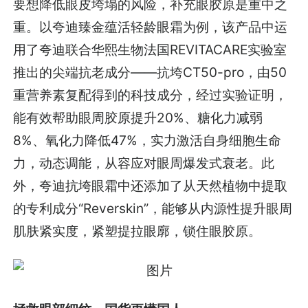
要想降低眼皮垮塌的风险，补充眼胶原是重中之
重。以夸迪臻金蕴活轻龄眼霜为例，该产品中运
用了夸迪联合华熙生物法国REVITACARE实验室
推出的尖端抗老成分——抗垮CT50-pro，由50
重营养素复配得到的科技成分，经过实验证明，
能有效帮助眼周胶原提升20%、糖化力减弱
8%、氧化力降低47%，实力激活自身细胞生命
力，动态调能，从容应对眼周爆发式衰老。此
外，夸迪抗垮眼霜中还添加了从天然植物中提取
的专利成分“Reverskin”，能够从内源性提升眼周
肌肤紧实度，紧塑提拉眼廓，锁住眼胶原。