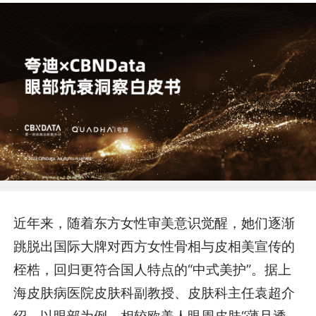
近年来，随着东方女性审美意识觉醒，她们逐渐
跳脱出国际大牌对西方女性骨相与皮相美宣传的
桎梏，回归更符合国人特点的“中式美护”。据上
海皮肤病医院皮肤科副教授、皮肤科主任袁超介
绍，以眼部为例，相较欧美人眼周皮肤“薄且透