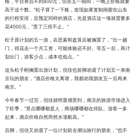
格，平台券后不到800元，但在五一期间，一晚上价格就要
高于这个数。”松子算了一下账，发现如果复制闺蜜在山东
的行程安排，且预定同样的酒店，光是酒店这一项就需要多
花4000元，“贵了三倍不止。”
松子原计划的五一游，在思索和盘算后被搁置了，“出一趟
门，得花去一个月工资，可能体验还不好。等五一后，再计
划出门，游客少点，成本也低点。”
这头松子刚搁置出游计划，倪佳也前脚劝退了计划五一来南
京玩的朋友，“酒店价格太离谱，我都劝我朋友五一后再来
南京。”
今年春节一过完，倪佳就明显感受到，南京的旅游市场进入
了旺季，“景点哪哪都是人，商场哪哪都在排队。游客一多
起来，酒店价格自然而然水涨船高。”
后脚，倪佳又劝退了一位计划前去潮汕旅行的朋友，“也不