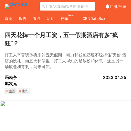
注册/
登录
New
首页
报告
看点
活动
榜单
CBNDataBox
四天花掉一个月工资，五一假期酒店有多“疯
狂”？
打工人辛苦调休换来的五天假期，精力和钱包还经不经得住“天价”酒
店的洗礼，而五天长假里，打工人得到的是放松和休息，还是另一
场疲惫和背刺，尚未可知。
冯晓亭
2023.04.25
燃次元
#
旅游
#
出行