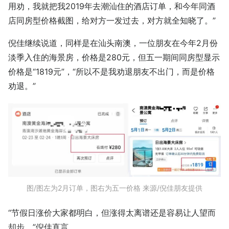
用劝，我就把我2019年去潮汕住的酒店订单，和今年同酒
店同房型价格截图，给对方一发过去，对方就全知晓了。”
倪佳继续说道，同样是在汕头南澳，一位朋友在今年2月份
淡季入住的海景房，价格是280元，但五一期间同房型显示
价格是“1819元”，“所以不是我劝退朋友不出门，而是价格
劝退。”
图/图左为2月订单，图右为五一价格 来源/倪佳朋友提供
“节假日涨价大家都明白，但涨得太离谱还是容易让人望而
却步。”倪佳直言。