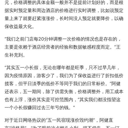
元，价格调整的具体金额一般并不是提前计划好的，而是根
据实时预定量和周边酒店的价格进行实时调整，比如说预定
量上来了就要赶紧涨涨价，长时间没人预定就要降价，以确
保收益最大化。
“我们之前门店每20分钟调整一次价格的情况也是存在的，
主要是依赖于酒店经营者的经验和数据敏感程度而定。”王
生补充到。
“其实五一小长假，无论在哪年都是旺季，只不过早几年，
因为疫情原因，游客少了，我们为了保收益进行了折扣低价
揽客，但平日淡季的低价不等同于我们的日常标价。”阿健
还表示，五一期间，除了供需失衡，价格调整外，用工成本
也有上浮，涨价其实是可控范围内，“其实我们都没指望这
一个小长假赚回过去三年亏的钱。”
对于近日网络热议的“五一民宿现涨价毁约潮”，阿健直
言“没格局”，“为了眼前这点蝇头小利，得不偿失。五一订