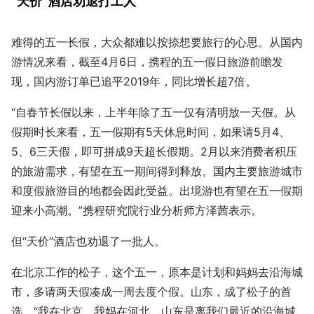
“天价”酒店劝退打工人
难得的五一长假，大众都难以按捺想要旅行的心思。从国内
游情况来看，截至4月6日，携程的五一假日旅游前瞻发
现，国内游订单已追平2019年，同比增长超7倍。
“自春节长假以来，上半年除了五一仅有清明放一天假。从
假期时长来看，五一假期有5天休息时间，如果请5月4、
5、6三天假，即可拼成9天超长假期。2月以来消费者积压
的旅游需求，有望在五一期间得到释放。国内主要旅游城市
和度假旅游目的地都会因此受益。出境游也有望在五一假期
迎来小高潮。”携程研究院行业分析师方泽茜表示。
但“天价”酒店也劝退了一批人。
在北京工作的松子，这个五一，原本是计划和妈妈去沿海城
市，多请两天假凑成一周去度个假。山东，成了松子的首
选，“我在北京，我妈在河北，山东是离我们最近的沿海城