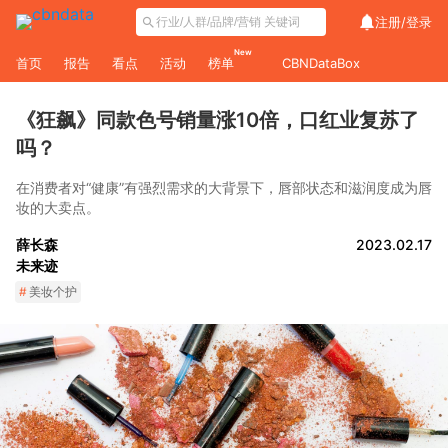
注册/
登录
New
首页
报告
看点
活动
榜单
CBNDataBox
《狂飙》同款色号销量涨10倍，口红业复苏了
吗？
在消费者对“健康”有强烈需求的大背景下，唇部状态和滋润度成为唇
妆的大卖点。
薛长森
2023.02.17
未来迹
#
美妆个护