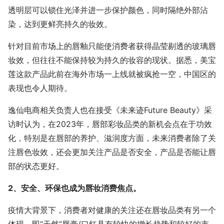
透明层可以锁住光泽并进一步保护颜色，同时隔绝外部沾
染，达到更鲜亮持久的妆效。
针对目前市场上的唇釉只能使消费者获得晶莹剔透的玻璃唇
妆效，但往往不能保持较为持久的妆容的现状。据悉，美宝
莲这款产品此前在海外市场一上线就被疯抢一空，中国区的
表现也令人期待。
逸仙电商相关负责人也在接受《未来迹Future Beauty》采
访时认为，在2023年，唇部彩妆品类的新机会点在于功效
化，特别是在唇部的养护、滋润度方面，未来消费者除了关
注唇色妆效，还会更加关注产品是否安全，产品是否能让唇
部的状态更好。
2、安全、环保也成为唇妆消费焦点。
疫情大背景下，消费者对健康的关注还在唇妆品类有另一个
体现，即“天然”唇膏/口红具有较快的增长趋势和较好的市