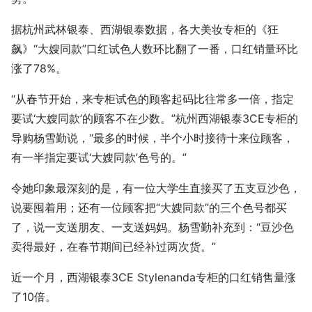
据杭州武林银泰、西湖银泰数据，各大美妆专柜的《狂
飙》“大嫂同款”口红试色人数环比翻了一番，口红销量环比
涨了78%。
“从春节开始，来专柜试色的顾客起码比往常多一倍，指定
要试‘大嫂同款’的顾客不在少数。”杭州西湖银泰3CE专柜的
导购杨雪勤说，“最多的时候，半个小时接待十来位顾客，
有一半指定要试‘大嫂同款’色号的。”
令她印象最深刻的是，有一位大学生直接买了五支豆沙色，
说要囤着用；还有一位顾客把“大嫂同款”的三个色号都买
了，说一支送朋友、一支送妈妈。杨雪勤补充到：“豆沙色
卖得最好，在春节期间已经补过两次货。”
近一个月，西湖银泰3CE Stylenanda专柜的口红销售量涨
了10倍。