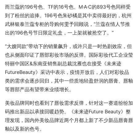
而兰蔻的196号色、TF的16号色、M·A·C的893号色同样受
到了粉丝的追捧。196号色朱砂橘是其中卖得最好的，杭州
武林银泰兰蔻专柜的导购何雯予回顾说，“兰蔻在情人节推
出的196色号节日限定礼盒，一上架就被抢空了。”
“大嫂同款”带动下的销量飙升，或许只是一时热剧效应，但
也从侧面印证了唇部彩妆市场的反弹。国际彩妆代工企业莹
特丽中国区&东南亚销售副总裁沈雁也在接受《未来迹
FutureBeauty》采访中表示，疫情开放后，人们对彩妆品
类的需求会逐步回归，其中一些质地轻盈舒润的唇膏、唇釉
等唇部产品有望带来业绩增长。
美妆品牌同时也看到了唇妆需求反弹，针对这一赛道纷纷加
码推出新品以承接回暖趋势。《未来迹Future Beauty》整
理发现，国内外美妆品牌近两个月都上新了不少新品唇膏唇
釉以及新的色号。