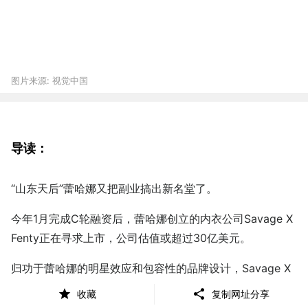
图片来源:
视觉中国
导读：
“山东天后”蕾哈娜又把副业搞出新名堂了。
今年1月完成C轮融资后，蕾哈娜创立的内衣公司Savage X
Fenty正在寻求上市，公司估值或超过30亿美元。
归功于蕾哈娜的明星效应和包容性的品牌设计，Savage X
Fenty迅速打开市场，从传统内衣品牌手中夺取不少市场份
收藏
复制网址分享
额。