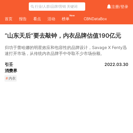
注册/
登录
New
首页
报告
看点
活动
榜单
CBNDataBox
“山东天后”要去敲钟，内衣品牌估值190亿元
归功于蕾哈娜的明星效应和包容性的品牌设计，Savage X Fenty迅
速打开市场，从传统内衣品牌手中夺取不少市场份额。
引壬
2022.03.30
消费界
#
内衣