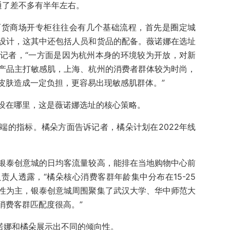
通了差不多有半年左右。
百货商场开专柜往往会有几个基础流程，首先是圈定城
设计，这其中还包括人员和货品的配备。薇诺娜在选址
记者，“一方面是因为杭州本身的环境较为开放，对新
产品主打敏感肌，上海、杭州的消费者群体较为时尚，
皮肤造成一定负担，更容易出现敏感肌群体。”
设在哪里，这是薇诺娜选址的核心策略。
端的指标。橘朵方面告诉记者，橘朵计划在2022年线
银泰创意城的日均客流量较高，能排在当地购物中心前
人透露，“橘朵核心消费客群年龄集中分布在15-25
性为主，银泰创意城周围聚集了武汉大学、华中师范大
消费客群匹配度很高。”
诺娜和橘朵展示出不同的倾向性。