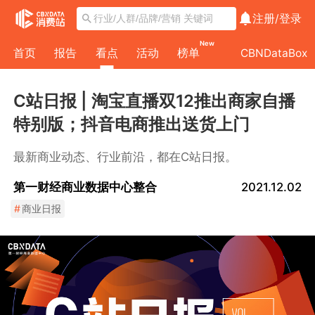
注册/
登录
New
首页
报告
看点
活动
榜单
CBNDataBox
C站日报 | 淘宝直播双12推出商家自播
特别版；抖音电商推出送货上门
最新商业动态、行业前沿，都在C站日报。
第一财经商业数据中心整合
2021.12.02
#
商业日报