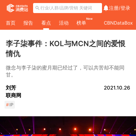
注册/
登录
New
首页
报告
看点
活动
榜单
CBNDataBox
李子柒事件：KOL与MCN之间的爱恨
情仇
微念与李子柒的蜜月期已经过了，可以共苦却不能同
甘。
刘芳
2021.10.26
联商网
#
IP