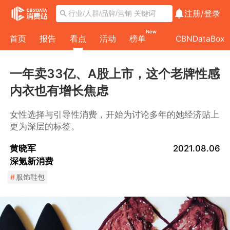
注册/
登录
New
首页
报告
看点
活动
榜单
CBNDataBox
一年卖33亿、A股上市，这个老牌性感
内衣也有增长焦虑
女性选择与引导性消费，开始为讨论多年的她经济贴上
更为深层的标签。
黄晓军
2021.08.06
深氪新消费
#
服饰鞋包