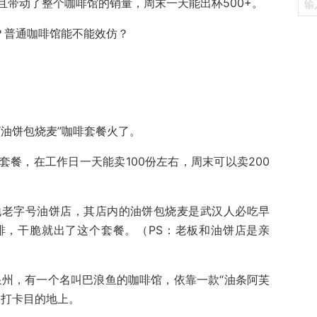
且带动了整个咖啡馆的销量，周末一天能出杯500+。
？普通咖啡馆能不能效仿？
油饼包烧麦”咖啡套餐火了。
餐，在工作日一天能卖100份左右，周末可以卖200
地老字号油饼店，其店内的油饼包烧麦是武汉人必吃早
啡，干脆就出了这个套餐。（PS：老板和油饼店是亲
泉州，有一个名叫巴浪鱼的咖啡馆，依靠一款“油条阿芙
了打卡目的地上。