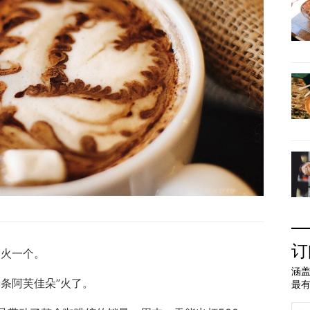
订
个火一个。
涵盖
条阿芙佳朵”火了。
最