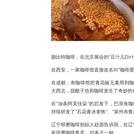
捌比特咖啡，在北京展会的“豆汁儿Dir
在西安，一家咖啡馆直接改名叫“咖啡
在成都，有咖啡馆把青花椒元素用到咖啡
大西北，甜醅子也和咖啡发生了奇妙的
在“油条阿芙佳朵”的启发下，巴浪鱼咖
持续研发了“石花膏冰拿铁”、“泉州布鲁
辽宁研磨咖啡创始人赵源告诉我，在辽
有现磨咖啡售卖，10多元一杯。