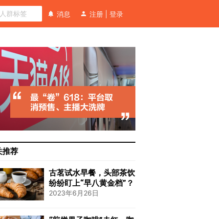
消息
注册
|
登录
关推荐
古茗试水早餐，头部茶饮
纷纷盯上“早八黄金档”？
2023年6月26日