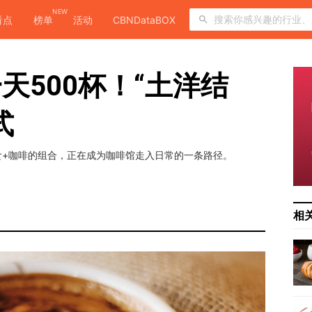
NEW
看点
榜单
活动
CBNDataBOX
天500杯！“土洋结
式
食+咖啡的组合，正在成为咖啡馆走入日常的一条路径。
相