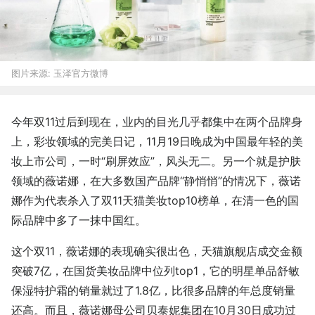
图片来源:
玉泽官方微博
今年双11过后到现在，业内的目光几乎都集中在两个品牌身
上，彩妆领域的完美日记，11月19日晚成为中国最年轻的美
妆上市公司，一时“刷屏效应”，风头无二。另一个就是护肤
领域的薇诺娜，在大多数国产品牌“静悄悄”的情况下，薇诺
娜作为代表杀入了双11天猫美妆top10榜单，在清一色的国
际品牌中多了一抹中国红。
这个双11，薇诺娜的表现确实很出色，天猫旗舰店成交金额
突破7亿，在国货美妆品牌中位列top1，它的明星单品舒敏
保湿特护霜的销量就过了1.8亿，比很多品牌的年总度销量
还高。而且，薇诺娜母公司贝泰妮集团在10月30日成功过