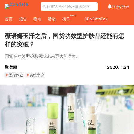
注册/
登录
New
首页
报告
看点
活动
榜单
CBNDataBox
薇诺娜玉泽之后，国货功效型护肤品还能有怎
样的突破？
国货在功效型护肤领域未来更大的潜力。
聚美丽
2020.11.24
#
医疗保健
#
美妆个护