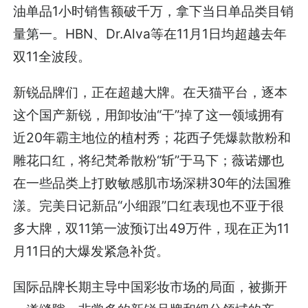
油单品1小时销售额破千万，拿下当日单品类目销
量第一。HBN、Dr.Alva等在11月1日均超越去年
双11全波段。
新锐品牌们，正在超越大牌。在天猫平台，逐本
这个国产新锐，用卸妆油“干”掉了这一领域拥有
近20年霸主地位的植村秀；花西子凭爆款散粉和
雕花口红，将纪梵希散粉“斩”于马下；薇诺娜也
在一些品类上打败敏感肌市场深耕30年的法国雅
漾。完美日记新品“小细跟”口红表现也不亚于很
多大牌，双11第一波预订出49万件，现在正为11
月11日的大爆发紧急补货。
国际品牌长期主导中国彩妆市场的局面，被撕开