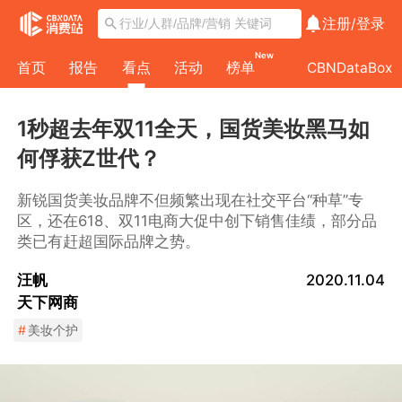
注册/
登录
New
首页
报告
看点
活动
榜单
CBNDataBox
1秒超去年双11全天，国货美妆黑马如
何俘获Z世代？
新锐国货美妆品牌不但频繁出现在社交平台“种草”专
区，还在618、双11电商大促中创下销售佳绩，部分品
类已有赶超国际品牌之势。
汪帆
2020.11.04
天下网商
#
美妆个护