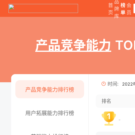
品
首
榜
会
牌
页
单
员
库
产品竞争能力
TO
时间
:
2022
产品竞争能力排行榜
排名
用户拓展能力排行榜
-