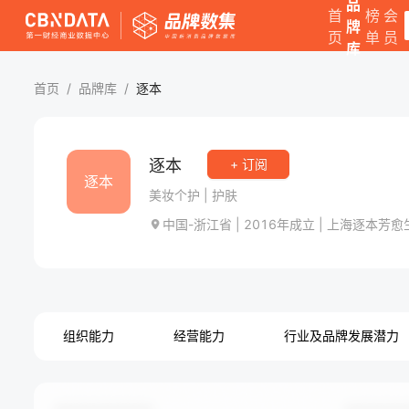
品
首
榜
会
牌
页
单
员
库
首页
/
品牌库
/
逐本
逐本
+ 订阅
逐本
美妆个护
|
护肤
中国-浙江省
|
2016
年成立
|
上海逐本芳愈
组织能力
经营能力
行业及品牌发展潜力