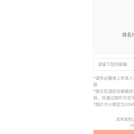
将名
*请务必确保上传本
致
*提交后请前往邮箱验
核，并通过邮件方式
*图片大小限定为20M
如有其他
cb