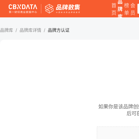
品
首
榜
会
牌
页
单
员
库
品牌库
/
品牌库详情
/
品牌方认证
如果你是该品牌创
后可