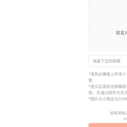
将名
*请务必确保上传本
致
*提交后请前往邮箱验
核，并通过邮件方式
*图片大小限定为20M
如有其他
cb