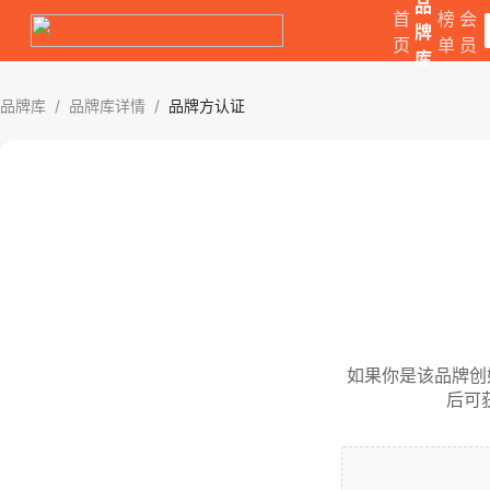
品
首
榜
会
牌
页
单
员
库
品牌库
/
品牌库详情
/
品牌方认证
如果你是该品牌创
后可