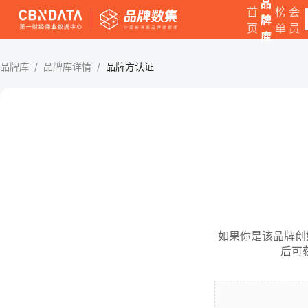
品
首
榜
会
牌
页
单
员
库
品牌库
/
品牌库详情
/
品牌方认证
如果你是该品牌创
后可