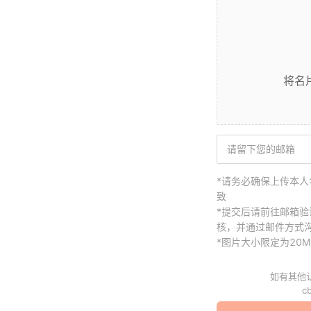
将名
*请务必确保上传本
致
*提交后请前往邮箱验
核，并通过邮件方式
*图片大小限定为20M
如有其他
cb