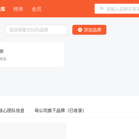
牌库
榜单
会员
比
请选择要对比的品牌
添加品牌
锁
味品
核心团队信息
母公司旗下品牌（已收录）