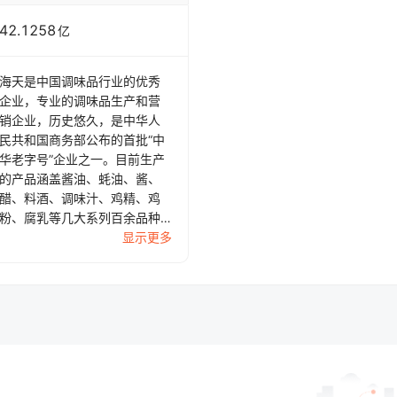
42.1258
亿
海天是中国调味品行业的优秀
企业，专业的调味品生产和营
销企业，历史悠久，是中华人
民共和国商务部公布的首批“中
华老字号”企业之一。目前生产
的产品涵盖酱油、蚝油、酱、
醋、料酒、调味汁、鸡精、鸡
粉、腐乳等几大系列百余品种3
00多规格，年产值过百亿元。
显示更多
以“传扬美味事业，酿造美满生
活”为己任，海天一直致力于用
现代科研技术对传统酿造工艺
的传承和创新，建有规模超
大，面积超60万平方米的玻璃
晒池和发酵大罐，专门用于高
品质酱油的阳光酿晒。拥有多
条世界先进的全自动包装生产