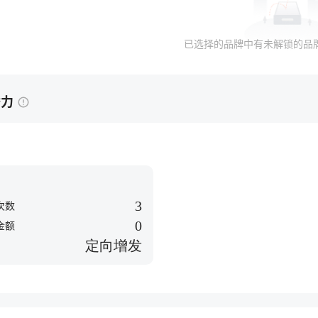
线，以及行业先进的国家认可
实验室，更严格地执行质量标
准。并从国外引进成套科研检
已选择的品牌中有未解锁的品
测设备，努力打造具有世界先
进水平的调味品生产基地。 安
全、美味、高品质，海天产品
潜力
不但畅销于国内市场，还销往
全球60多个国家与地区。传扬
美食文化，调出生活百味。海
天致力于向全球传扬中国美食
文化，提供优质产品，让更多
人享受美味的欢乐，让更多家
庭感受生活的美满。
3
次数
0
金额
定向增发