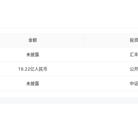
金额
投
未披露
汇
19.22亿人民币
公
未披露
中